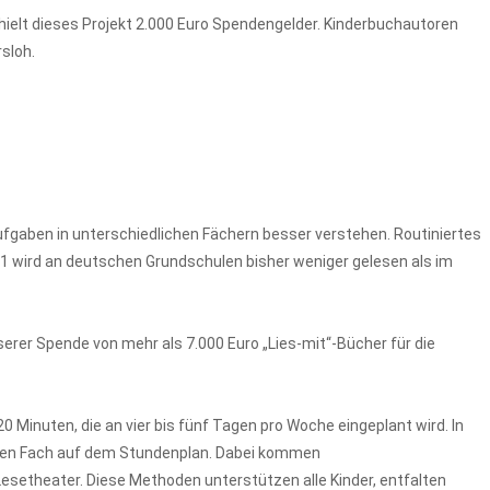
rhielt dieses Projekt 2.000 Euro Spendengelder. Kinderbuchautoren
sloh.
Aufgaben in unterschiedlichen Fächern besser verstehen. Routiniertes
21 wird an deutschen Grundschulen bisher weniger gelesen als im
serer Spende von mehr als 7.000 Euro „Lies-mit“-Bücher für die
20 Minuten, die an vier bis fünf Tagen pro Woche eingeplant wird. In
iligen Fach auf dem Stundenplan. Dabei kommen
setheater. Diese Methoden unterstützen alle Kinder, entfalten