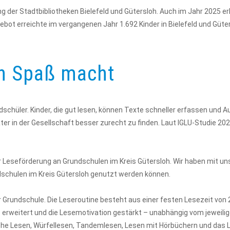
ng der Stadtbibliotheken Bielefeld und Gütersloh. Auch im Jahr 2025 e
ebot erreichte im vergangenen Jahr 1.692 Kinder in Bielefeld und Güter
rn Spaß macht
ndschüler. Kinder, die gut lesen, können Texte schneller erfassen und 
ter in der Gesellschaft besser zurecht zu finden. Laut IGLU-Studie 20
zur Leseförderung an Grundschulen im Kreis Gütersloh. Wir haben mit un
dschulen im Kreis Gütersloh genutzt werden können.
ner Grundschule. Die Leseroutine besteht aus einer festen Lesezeit von 
hatz erweitert und die Lesemotivation gestärkt – unabhängig vom jewe
e Lesen, Würfellesen, Tandemlesen, Lesen mit Hörbüchern und das Le